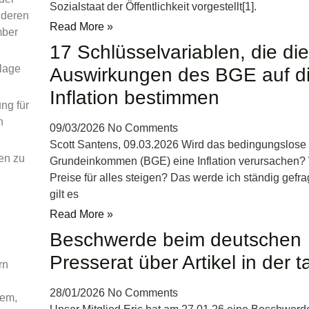
Sozialstaat der Öffentlichkeit vorgestellt[1].
nderen
Read More »
mber
17 Schlüsselvariablen, die die
rlage
Auswirkungen des BGE auf d
Inflation bestimmen
ng für
n
09/03/2026
No Comments
Scott Santens, 09.03.2026 Wird das bedingungslose
en zu
Grundeinkommen (BGE) eine Inflation verursachen?
Preise für alles steigen? Das werde ich ständig gefr
gilt es
Read More »
Beschwerde beim deutschen
Presserat über Artikel in der t
rn
28/01/2026
No Comments
nem,