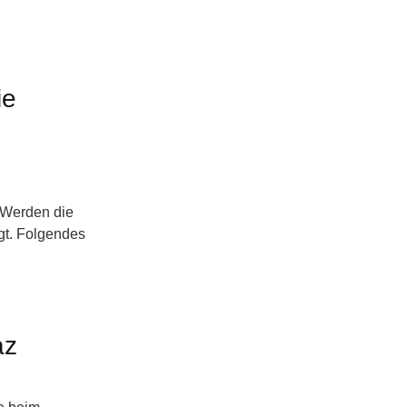
ie
 Werden die
agt. Folgendes
az