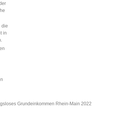
der
che
 die
t in
.
ten
en
ungsloses Grundeinkommen Rhein-Main 2022