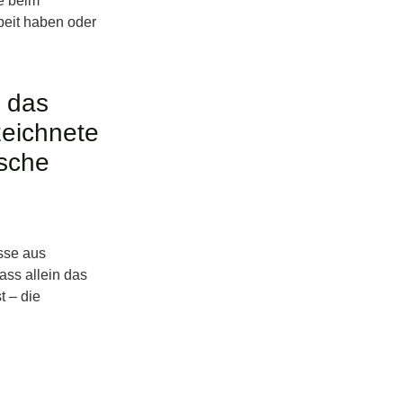
e beim
beit haben oder
n das
zeichnete
sche
sse aus
ss allein das
t – die