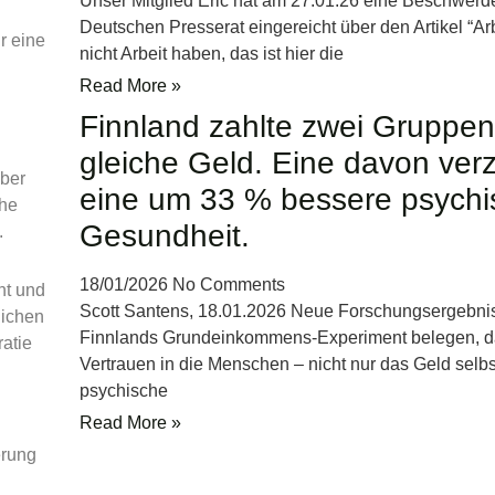
Unser Mitglied Eric hat am 27.01.26 eine Beschwerd
Deutschen Presserat eingereicht über den Artikel “Ar
r eine
nicht Arbeit haben, das ist hier die
Read More »
Finnland zahlte zwei Gruppe
gleiche Geld. Eine davon ver
über
eine um 33 % bessere psychi
che
Gesundheit.
.
18/01/2026
No Comments
nt und
Scott Santens, 18.01.2026 Neue Forschungsergebni
lichen
Finnlands Grundeinkommens-Experiment belegen, da
atie
Vertrauen in die Menschen – nicht nur das Geld selbs
psychische
Read More »
erung