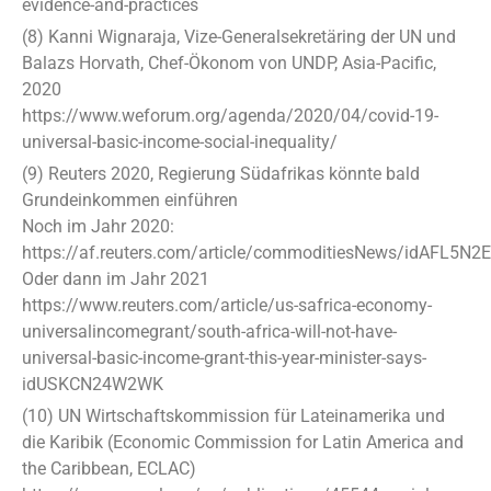
evidence-and-practices
(8) Kanni Wignaraja, Vize-Generalsekretäring der UN und
Balazs Horvath, Chef-Ökonom von UNDP, Asia-Pacific,
2020
https://www.weforum.org/agenda/2020/04/covid-19-
universal-basic-income-social-inequality/
(9) Reuters 2020, Regierung Südafrikas könnte bald
Grundeinkommen einführen
Noch im Jahr 2020:
https://af.reuters.com/article/commoditiesNews/idAFL5N2
Oder dann im Jahr 2021
https://www.reuters.com/article/us-safrica-economy-
universalincomegrant/south-africa-will-not-have-
universal-basic-income-grant-this-year-minister-says-
idUSKCN24W2WK
(10) UN Wirtschaftskommission für Lateinamerika und
die Karibik (Economic Commission for Latin America and
the Caribbean, ECLAC)