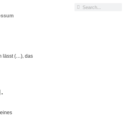
essum
 lässt (…), das
.
 eines