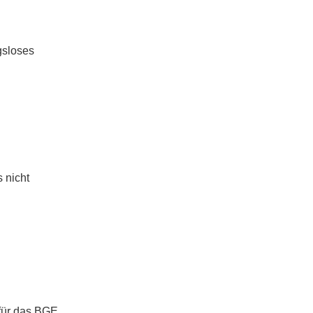
gsloses
 nicht
 für das BGE